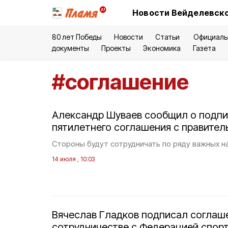
Новости Вейделевско
80 лет Победы
Новости
Статьи
Официаль
документы
Проекты
Экономика
Газета
#
соглашение
Александр Шуваев сообщил о подп
пятилетнего соглашения с правите
Стороны будут сотрудничать по ряду важных н
14 июля , 10:03
Вячеслав Гладков подписал соглаш
сотрудничестве с Федерацией спор