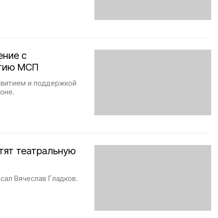
ение с
итию МСП
звитием и поддержкой
оне.
тят театральную
сал Вячеслав Гладков.