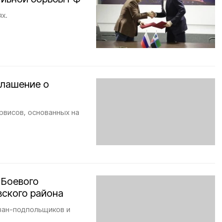
х.
глашение о
рвисов, основанных на
 Боевого
вского района
зан-подпольщиков и