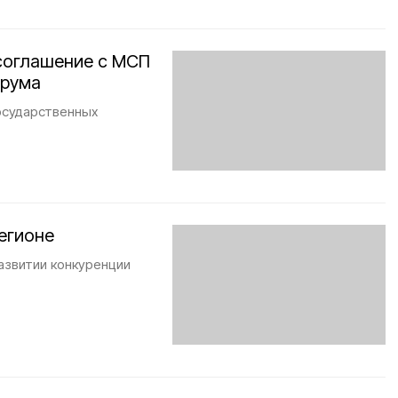
соглашение с МСП
орума
осударственных
егионе
азвитии конкуренции