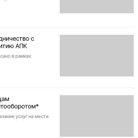
дничество с
витию АПК
сано в рамках
цам
нтооборотом*
азание услуг на месте