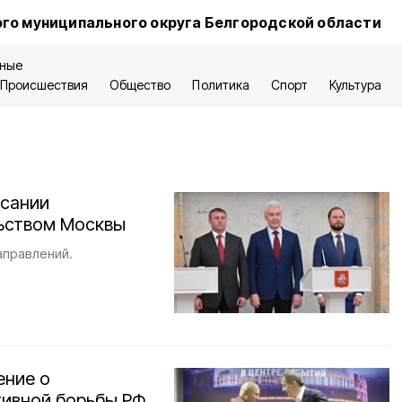
го муниципального округа Белгородской области
ные
Происшествия
Общество
Политика
Спорт
Культура
исании
льством Москвы
аправлений.
ение о
тивной борьбы РФ