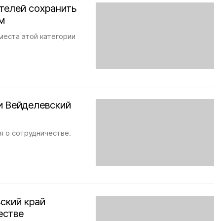
телей сохранить
м
места этой категории
и Вейделевский
я о сотрудничестве.
ский край
естве