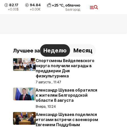
82.17
94.84
+
25
°С,
облачно
+0.00
$
+0.00
€
Белгород
Неделю
Месяц
Лучшее за
Спортсмены Вейделевского
округа получили награды в
преддверии Дня
физкультурника
7 августа , 11:47
Александр Шуваев обратился
к жителям Белгородской
области 8 августа
Вчера, 10:24
Александр Шуваев поделился
итогами встречи с военкором
Евгением Поддубным