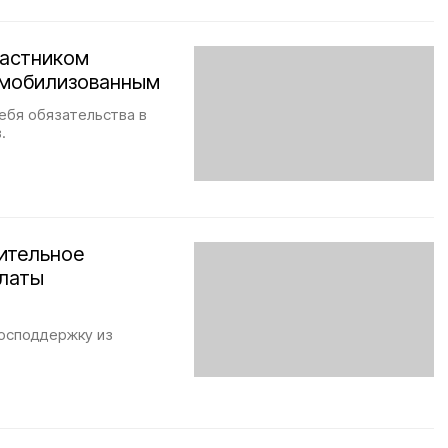
частником
 мобилизованным
ебя обязательства в
.
ительное
платы
господдержку из