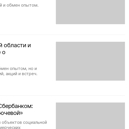
й и обмен опытом.
 области и
 о
мен опытом, но и
, акций и встреч.
Сбербанком:
лючевой»
ы объектов социальной
мерческих