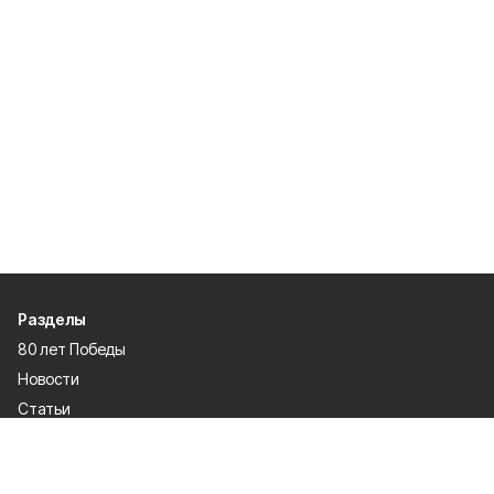
Разделы
80 лет Победы
Новости
Статьи
Официальные документы
Проекты