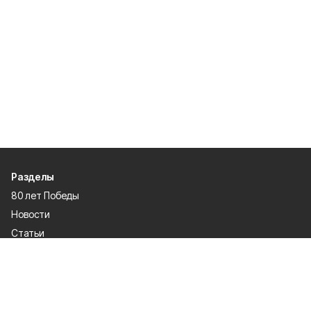
Разделы
80 лет Победы
Новости
Статьи
Официальные документы
Проекты
Экономика
Газета