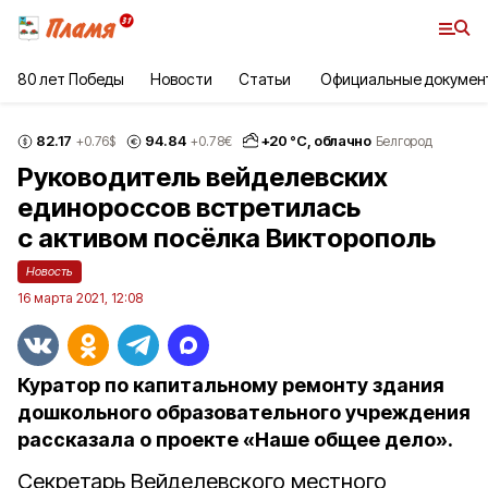
80 лет Победы
Новости
Статьи
Официальные докумен
82.17
94.84
+
20
°С,
облачно
+0.76
$
+0.78
€
Белгород
Руководитель вейделевских
единороссов встретилась
с активом посёлка Викторополь
Новость
16 марта 2021, 12:08
Куратор по капитальному ремонту здания
дошкольного образовательного учреждения
рассказала о проекте «Наше общее дело».
Секретарь Вейделевского местного