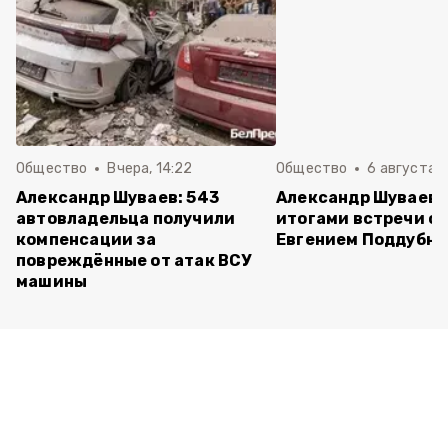
Общество
Вчера, 14:22
Общество
6 августа ,
Александр Шуваев: 543
Александр Шуваев 
автовладельца получили
итогами встречи с
компенсации за
Евгением Поддубн
повреждённые от атак ВСУ
машины