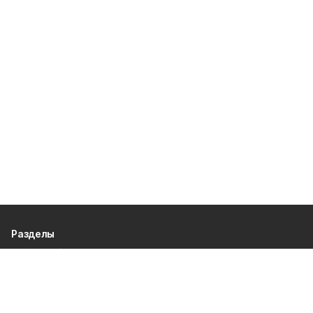
Разделы
80 лет Победы
Новости
Статьи
Официальные документы