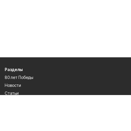
Разделы
80 лет Победы
Новости
Статьи
Официальные документы
Проекты
Экономика
Газета