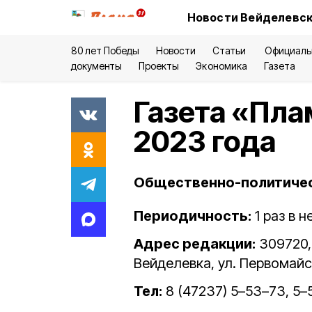
Новости Вейделевск
80 лет Победы
Новости
Статьи
Официаль
документы
Проекты
Экономика
Газета
Газета «Пла
2023 года
Общественно-политическ
Периодичность:
1 раз в 
Адрес редакции:
309720, 
Вейделевка, ул. Первомайск
Тел:
8 (47237) 5–53–73, 5–