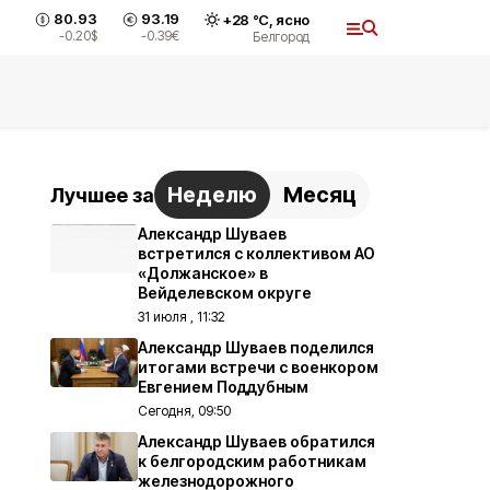
80.93
93.19
+
28
°С,
ясно
-0.20
$
-0.39
€
Белгород
Неделю
Месяц
Лучшее за
Александр Шуваев
встретился с коллективом АО
«Должанское» в
Вейделевском округе
31 июля , 11:32
Александр Шуваев поделился
итогами встречи с военкором
Евгением Поддубным
Сегодня, 09:50
Александр Шуваев обратился
к белгородским работникам
железнодорожного