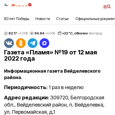
80 лет Победы
Новости
Статьи
Официальные докумен
82.17
94.84
+
22
°С,
облачно
+0.00
$
+0.00
€
Белгород
Газета «Пламя» №19 от 12 мая
2022 года
Информационная газета Вейделевского
района.
Периодичность:
1 раз в неделю
Адрес редакции:
309720, Белгородская
обл., Вейделевский район, п. Вейделевка,
ул. Первомайская, д.1