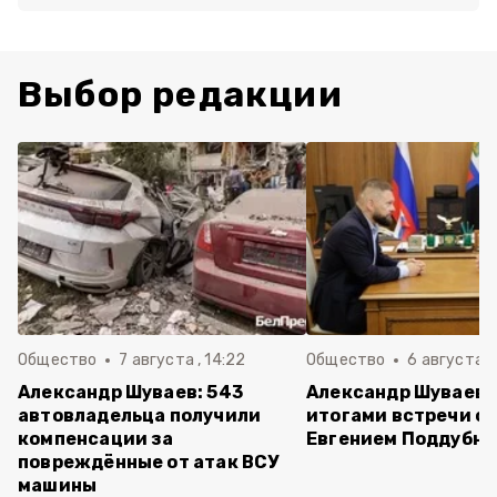
Выбор редакции
Общество
7 августа , 14:22
Общество
6 августа ,
Александр Шуваев: 543
Александр Шуваев 
автовладельца получили
итогами встречи с
компенсации за
Евгением Поддубн
повреждённые от атак ВСУ
машины