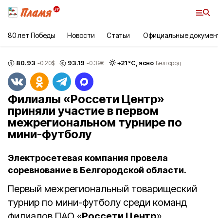
80 лет Победы
Новости
Статьи
Официальные докумен
80.93
93.19
+
21
°С,
ясно
-0.20
$
-0.39
€
Белгород
Филиалы «Россети Центр»
приняли участие в первом
межрегиональном турнире по
мини-футболу
Электросетевая компания провела
соревнование в Белгородской области.
Первый межрегиональный товарищеский
турнир по мини-футболу среди команд
филиалов ПАО «
Россети Центр
»,