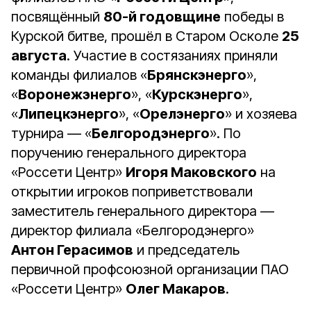
посвящённый
80-й годовщине
победы в
Курской битве, прошёл в Старом Осколе
25
августа
. Участие в состязаниях приняли
команды филиалов «
Брянскэнерго
»,
«
Воронежэнерго
», «
Курскэнерго
»,
«
Липецкэнерго
», «
Орелэнерго
» и хозяева
турнира — «
Белгородэнерго
». По
поручению генерального директора
«Россети Центр»
Игоря Маковского
на
открытии игроков поприветствовали
заместитель генерального директора —
директор филиала «Белгородэнерго»
Антон Герасимов
и председатель
первичной профсоюзной организации ПАО
«Россети Центр»
Олег Макаров
.