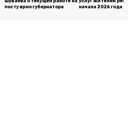
Шуваева о текущей работе на
услуг жителям реги
посту врио губернатора
начала 2026 года