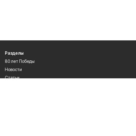
Разделы
80 лет Победы
Новости
Статьи
Официальные документы
Проекты
Экономика
Газета
Происшествия
Общество
Политика