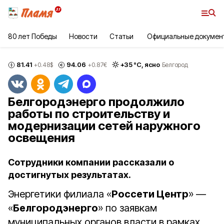
80 лет Победы
Новости
Статьи
Официальные докумен
81.41
94.06
+
35
°С,
ясно
+0.48
$
+0.87
€
Белгород
Белгородэнерго продолжило
работы по строительству и
модернизации сетей наружного
освещения
Сотрудники компании рассказали о
достигнутых результатах.
Энергетики филиала «
Россети Центр
» —
«
Белгородэнерго
» по заявкам
муниципальных органов власти в рамках