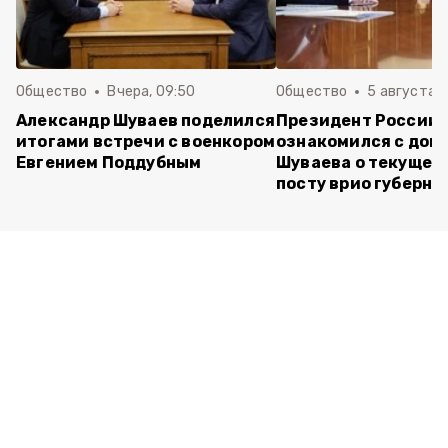
Общество
Вчера, 09:50
Общество
5 августа , 
Александр Шуваев поделился
Президент России
итогами встречи с военкором
ознакомился с док
Евгением Поддубным
Шуваева о текущей 
посту врио губерна