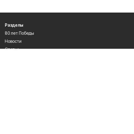
Разделы
80 лет Победы
Новости
Статьи
Официальные документы
Проекты
Экономика
Газета
Происшествия
Общество
Политика
Спорт
Культура
Специальная оценка условий труда