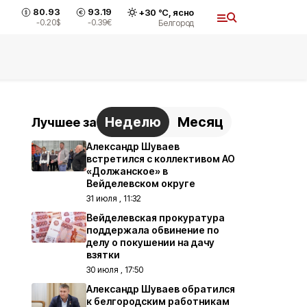
80.93
93.19
+
30
°С,
ясно
-0.20
$
-0.39
€
Белгород
Неделю
Месяц
Лучшее за
Александр Шуваев
встретился с коллективом АО
«Должанское» в
Вейделевском округе
31 июля , 11:32
Вейделевская прокуратура
поддержала обвинение по
делу о покушении на дачу
взятки
30 июля , 17:50
Александр Шуваев обратился
к белгородским работникам