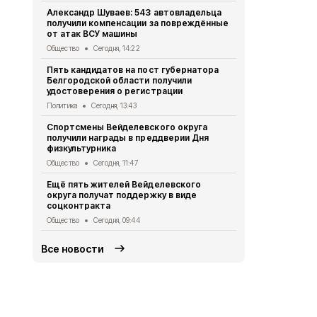
Александр Шуваев: 543 автовладельца
Долгожител
получили компенсации за повреждённые
Вейделевск
от атак ВСУ машины
отметила 9
Общество
Сегодня, 14:22
Общество
Вч
Пять кандидатов на пост губернатора
Два шебеки
Белгородской области получили
умышленные
удостоверения о регистрации
под видом 
Политика
Сегодня, 13:43
Происшествия
Спортсмены Вейделевского округа
Александр 
получили награды в преддверии Дня
встречи с 
физкультурника
Поддубным
Общество
Сегодня, 11:47
Общество
Вч
Ещё пять жителей Вейделевского
Более 20 б
округа получат поддержку в виде
стали побе
соцконтракта
конкурса «
Общество
Сегодня, 09:44
Общество
Вч
Все новости