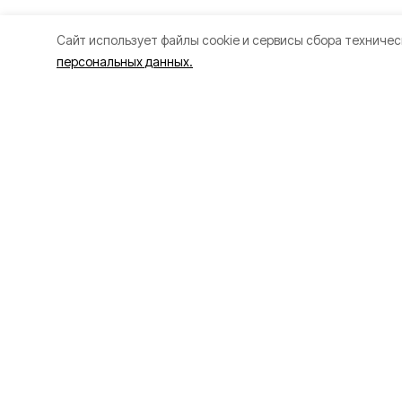
Cайт использует файлы cookie и сервисы сбора техничес
персональных данных.
Разделы
О прое
80 лет Победы
Об изда
Новости
Правила
Статьи
Рекламо
Официальные документы
Политик
Проекты
Экономика
Газета
Происшествия
Общество