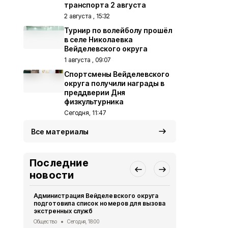
транспорта 2 августа
2 августа , 15:32
Турнир по волейболу прошёл
в селе Николаевка
Вейделевского округа
1 августа , 09:07
Спортсмены Вейделевского
округа получили награды в
преддверии Дня
физкультурника
Сегодня, 11:47
Все материалы
Последние
новости
Администрация Вейделевского округа
Жители Бел
подготовила список номеров для вызова
поддержать
экстренных служб
в премии «
Общество
Сегодня, 18:00
Культура
Сег