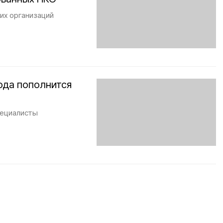
их организаций
ода пополнится
пециалисты