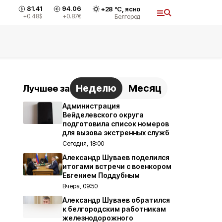
81.41
94.06
+
28
°С,
ясно
+0.48
$
+0.87
€
Белгород
Неделю
Месяц
Лучшее за
Администрация
Вейделевского округа
подготовила список номеров
для вызова экстренных служб
Сегодня, 18:00
Александр Шуваев поделился
итогами встречи с военкором
Евгением Поддубным
Вчера, 09:50
Александр Шуваев обратился
к белгородским работникам
железнодорожного