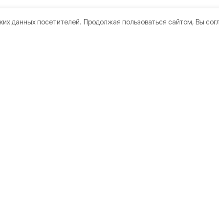
ких данных посетителей.
Продолжая пользоваться сайтом, Вы сог
кте
Мы в соцсетях
нии
 использования
дателям
а конфиденциальности