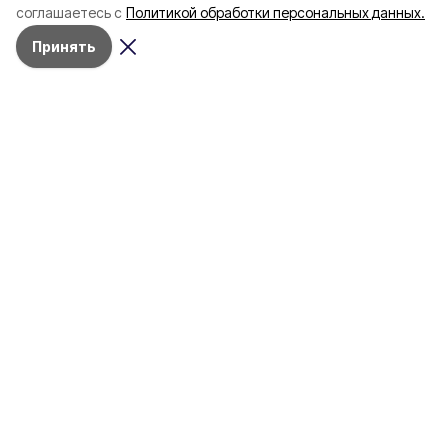
соглашаетесь с
Политикой обработки персональных данных.
Принять
Разделы
80 лет Победы
Новости
Статьи
Официальные документы
Проекты
Экономика
Газета
Происшествия
Общество
Политика