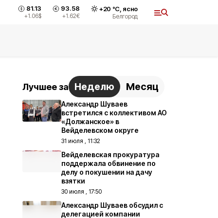
81.13
93.58
+
20
°С,
ясно
+1.06
$
+1.62
€
Белгород
Неделю
Месяц
Лучшее за
Александр Шуваев
встретился с коллективом АО
«Должанское» в
Вейделевском округе
31 июля , 11:32
Вейделевская прокуратура
поддержала обвинение по
делу о покушении на дачу
взятки
30 июля , 17:50
Александр Шуваев обсудил с
делегацией компании