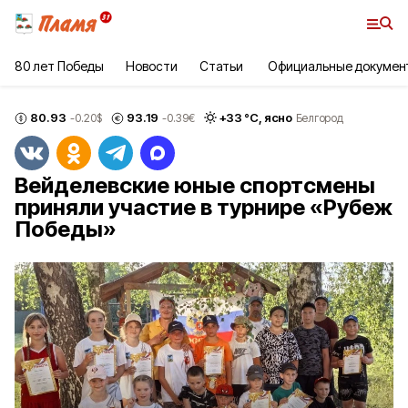
80 лет Победы
Новости
Статьи
Официальные докумен
80.93
93.19
+
33
°С,
ясно
-0.20
$
-0.39
€
Белгород
Вейделевские юные спортсмены
приняли участие в турнире «Рубеж
Победы»