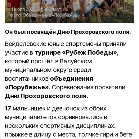
11 июля 2025, 14:36
Спорт
Фото:
Объединение «Порубежье»
Он был посвящён Дню Прохоровского поля.
Вейделевские юные спортсмены приняли
участие в
турнире «Рубеж Победы»
,
который прошёл в Валуйском
муниципальном округе среди
воспитанников
объединения
«Порубежье»
. Соревнования посвятили
Дню Прохоровского поля
.
17
мальчишек и девчонок из обоих
муниципалитетов соревновались в
нескольких спортивных дисциплинах:
прыжке в длину с места, толчке гири и беге