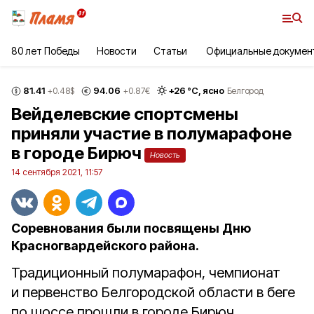
80 лет Победы
Новости
Статьи
Официальные докумен
81.41
94.06
+
26
°С,
ясно
+0.48
$
+0.87
€
Белгород
Вейделевские спортсмены
приняли участие в полумарафоне
в городе Бирюч
Новость
14 сентября 2021, 11:57
Соревнования были посвящены Дню
Красногвардейского района.
Традиционный полумарафон, чемпионат
и первенство Белгородской области в беге
по шоссе прошли в городе Бирюч