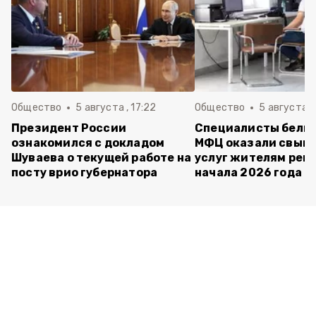
Общество
5 августа , 17:22
Общество
5 августа ,
Президент России
Специалисты белг
ознакомился с докладом
МФЦ оказали свыше
Шуваева о текущей работе на
услуг жителям реги
посту врио губернатора
начала 2026 года