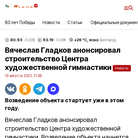
80 лет Победы
Новости
Статьи
Официальные докумен
80.93
93.19
+
26
°С,
ясно
-0.20
$
-0.39
€
Белгород
Вячеслав Гладков анонсировал
строительство Центра
художественной гимнастики
Новость
13 августа 2021, 11:38
Возведение объекта стартует уже в этом
году.
Вячеслав Гладков анонсировал
строительство Центра художественной
гимнастики. Возведение объекта начнется