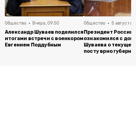
Общество
Вчера, 09:50
Общество
5 августа , 
Александр Шуваев поделился
Президент России
итогами встречи с военкором
ознакомился с док
Евгением Поддубным
Шуваева о текущей 
посту врио губерна