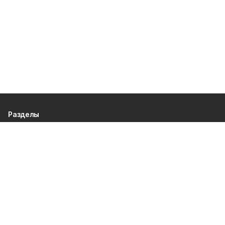
Разделы
80 лет Победы
Новости
Статьи
Официальные документы
Проекты
Экономика
Газета
Происшествия