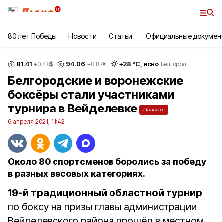
80 лет Победы
Новости
Статьи
Официальные докумен
81.41
94.06
+
28
°С,
ясно
+0.48
$
+0.87
€
Белгород
Белгородские и воронежские
боксёры стали участниками
турнира в Вейделевке
Новость
6 апреля 2021, 11:42
Около 80 спортсменов боролись за победу
в разных весовых категориях.
19-й традиционный областной турнир
по боксу на призы главы администрации
Вейделевского района прошёл в местном