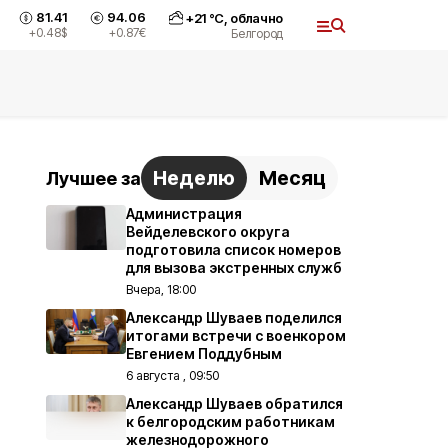
81.41
94.06
+
21
°С,
облачно
+0.48
$
+0.87
€
Белгород
Неделю
Месяц
Лучшее за
Администрация
Вейделевского округа
подготовила список номеров
для вызова экстренных служб
Вчера, 18:00
Александр Шуваев поделился
итогами встречи с военкором
Евгением Поддубным
6 августа , 09:50
Александр Шуваев обратился
к белгородским работникам
железнодорожного