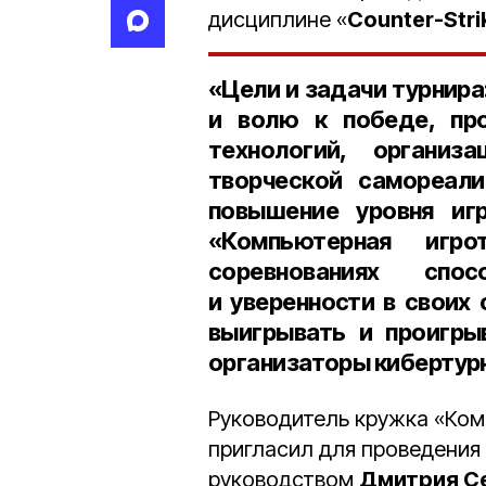
дисциплине «
Counter-Strik
«Цели и задачи турнира
и волю к победе, пр
технологий, организ
творческой самореал
повышение уровня игр
«
Компьютерная игрот
соревнованиях спос
и уверенности в своих
выигрывать и проигры
организаторы кибертур
Руководитель кружка «Ком
пригласил для проведения
руководством
Дмитрия С