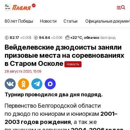
80 лет Победы
Новости
Статьи
Официальные докумен
82.17
94.84
+
22
°С,
облачно
+0.00
$
+0.00
€
Белгород
Вейделевские дзюдоисты заняли
призовые места на соревнованиях
в Старом Осколе
Новость
28 августа 2020, 15:09
Турнир проводился два дня подряд.
Первенство Белгородской области
по дзюдо по юниорам и юниоркам
2001–
2003 годов рождения
, а так же