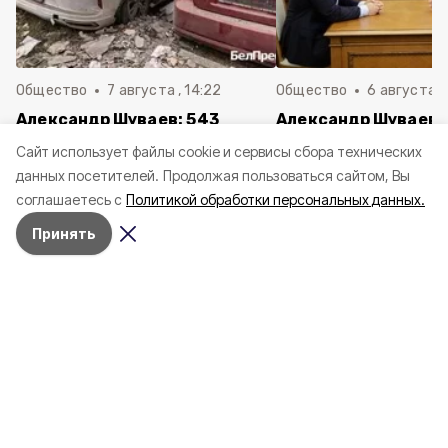
Общество
7 августа , 14:22
Общество
6 августа ,
Александр Шуваев: 543
Александр Шуваев 
автовладельца получили
итогами встречи с
Cайт использует файлы cookie и сервисы сбора технических
компенсации за
Евгением Поддубн
данных посетителей.
Продолжая пользоваться сайтом, Вы
повреждённые от атак ВСУ
соглашаетесь с
Политикой обработки персональных данных.
машины
Принять
Александр Шуваев обратился к
жителям Белгородской области 8
августа