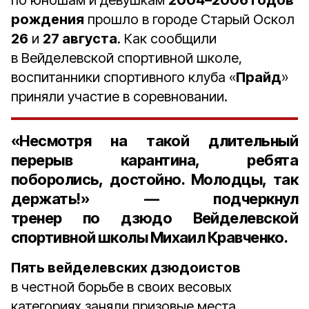
по юношам и девушкам
2004–2006 годов
рождения
прошло в городе Старый Оскол
26
и
27 августа
. Как сообщили
в Вейделевской спортивной школе,
воспитанники спортивного клуба «
Прайд
»
приняли участие в соревновании.
«Несмотря на такой длительный
перерыв карантина, ребята
поборолись, достойно. Молодцы, так
держать!» — подчеркнул
тренер по дзюдо Вейделевской
спортивной школы Михаил Кравченко
.
Пять вейделевских дзюдоистов
в честной борьбе в своих весовых
категориях заняли призовые места