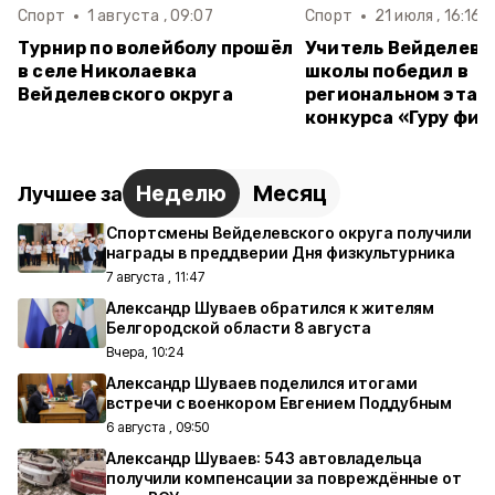
Спорт
1 августа , 09:07
Спорт
21 июля , 16:16
Турнир по волейболу прошёл
Учитель Вейделевс
в селе Николаевка
школы победил в
Вейделевского округа
региональном этап
конкурса «Гуру фи
Неделю
Месяц
Лучшее за
Спортсмены Вейделевского округа получили
награды в преддверии Дня физкультурника
7 августа , 11:47
Александр Шуваев обратился к жителям
Белгородской области 8 августа
Вчера, 10:24
Александр Шуваев поделился итогами
встречи с военкором Евгением Поддубным
6 августа , 09:50
Александр Шуваев: 543 автовладельца
получили компенсации за повреждённые от