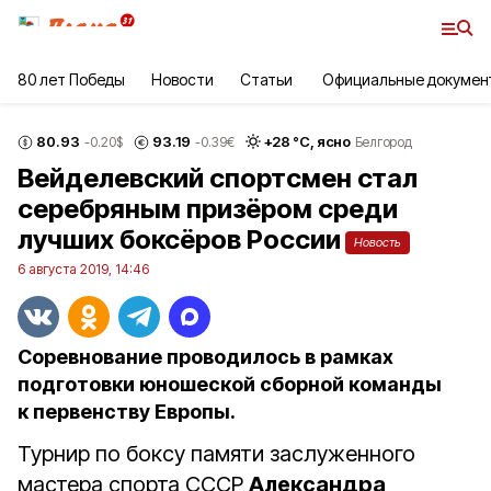
80 лет Победы
Новости
Статьи
Официальные докумен
80.93
93.19
+
28
°С,
ясно
-0.20
$
-0.39
€
Белгород
Вейделевский спортсмен стал
серебряным призёром среди
лучших боксёров России
Новость
6 августа 2019, 14:46
Соревнование проводилось в рамках
подготовки юношеской сборной команды
к первенству Европы.
Турнир по боксу памяти заслуженного
мастера спорта СССР
Александра