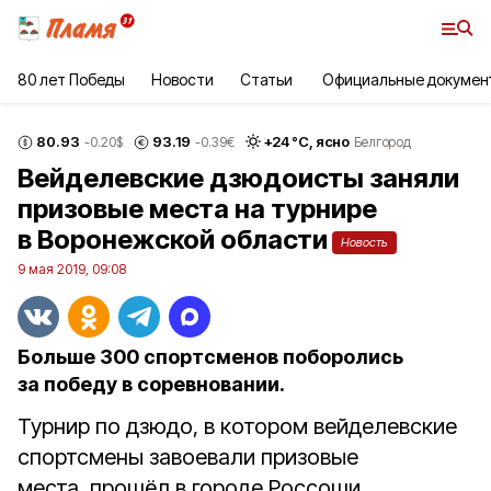
80 лет Победы
Новости
Статьи
Официальные докумен
80.93
93.19
+
24
°С,
ясно
-0.20
$
-0.39
€
Белгород
Вейделевские дзюдоисты заняли
призовые места на турнире
в Воронежской области
Новость
9 мая 2019, 09:08
Больше 300 спортсменов поборолись
за победу в соревновании.
Турнир по дзюдо, в котором вейделевские
спортсмены завоевали призовые
места, прошёл в городе Россоши