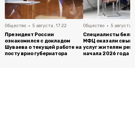
Общество
5 августа , 17:22
Общество
5 августа ,
Президент России
Специалисты белг
ознакомился с докладом
МФЦ оказали свыше
Шуваева о текущей работе на
услуг жителям реги
посту врио губернатора
начала 2026 года