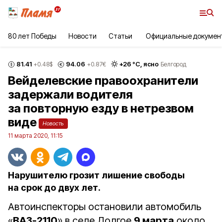
80 лет Победы
Новости
Статьи
Официальные докумен
81.41
94.06
+
26
°С,
ясно
+0.48
$
+0.87
€
Белгород
Вейделевские правоохранители
задержали водителя
за повторную езду в нетрезвом
виде
Новость
11 марта 2020, 11:15
Нарушителю грозит лишение свободы
на срок до двух лет.
Автоинспекторы остановили автомобиль
«
ВАЗ-2110
» в селе Долгое
9 марта
около