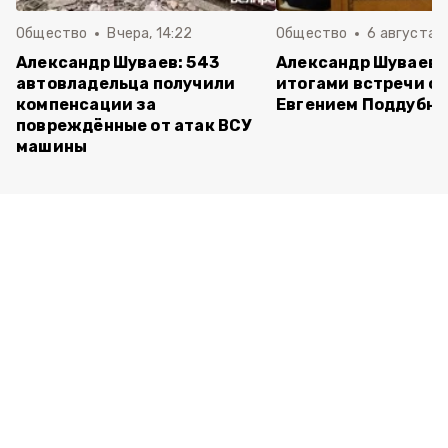
Общество
Вчера, 14:22
Общество
6 августа ,
Александр Шуваев: 543
Александр Шуваев 
автовладельца получили
итогами встречи с
компенсации за
Евгением Поддубн
повреждённые от атак ВСУ
машины