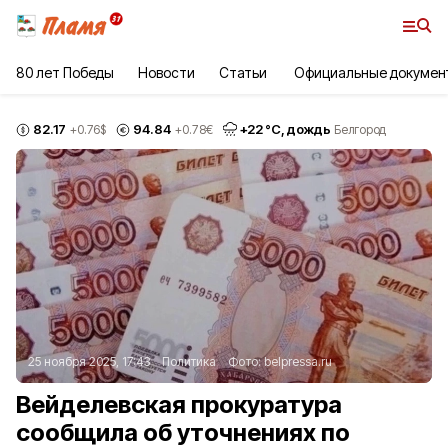
80 лет Победы
Новости
Статьи
Официальные докумен
82.17
94.84
+
22
°С,
дождь
+0.76
$
+0.78
€
Белгород
25 ноября 2025, 17:43
Политика
Фото:
belpressa.ru
Вейделевская прокуратура
сообщила об уточнениях по