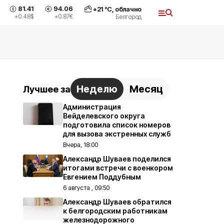
81.41
94.06
+
21
°С,
облачно
+0.48
$
+0.87
€
Белгород
Неделю
Месяц
Лучшее за
Администрация
Вейделевского округа
подготовила список номеров
для вызова экстренных служб
Вчера, 18:00
Александр Шуваев поделился
итогами встречи с военкором
Евгением Поддубным
6 августа , 09:50
Александр Шуваев обратился
к белгородским работникам
железнодорожного