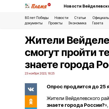
Новости Вейделевско
80 лет Победы
Новости
Статьи
Официаль
документы
Проекты
Экономика
Газета
Жители Вейделе
смогут пройти т
знаете города Р
23 ноября 2023, 16:25
Опрос продлится до 25 я
Жители Вейделевского рай
знаете города России?
»