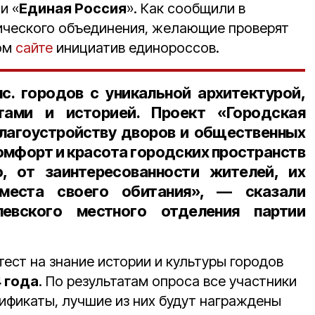
и «
Единая Россия
». Как сообщили в
ического объединения, желающие проверят
ном
сайте
инициатив единороссов.
с. городов с уникальной архитектурой,
ами и историей. Проект «Городская
лагоустройству дворов и общественных
омфорт и красота городских пространств
о, от заинтересованности жителей, их
места своего обитания», — сказали
левского местного отделения партии
ест на знание истории и культуры городов
 года
. По результатам опроса все участники
ификаты, лучшие из них будут награждены