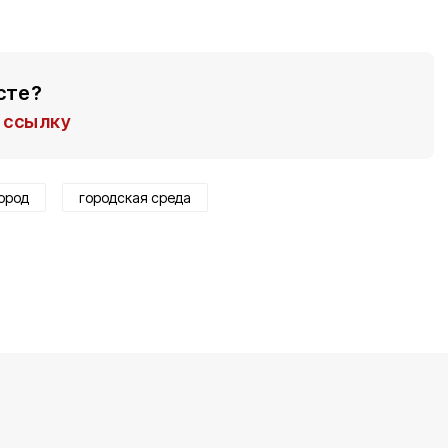
сте?
ссылку
ород
городская среда