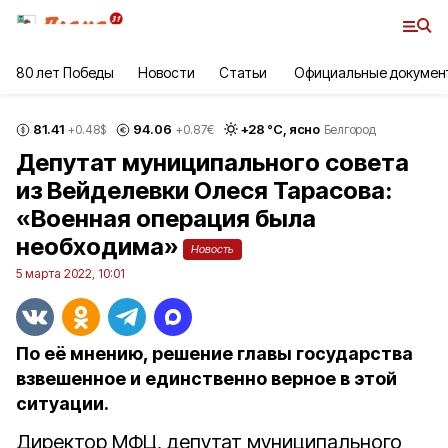
80 лет Победы
Новости
Статьи
Официальные докумен
81.41
94.06
+
28
°С,
ясно
+0.48
$
+0.87
€
Белгород
Депутат муниципального совета
из Вейделевки Олеся Тарасова:
«Военная операция была
необходима»
Новость
5 марта 2022, 10:01
По её мнению, решение главы государства
взвешенное и единственно верное в этой
ситуации.
Директор МФЦ, депутат муниципального