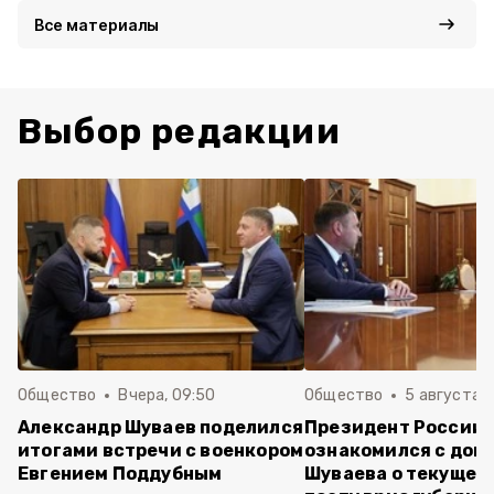
Все материалы
Выбор редакции
Общество
Вчера, 09:50
Общество
5 августа , 
Александр Шуваев поделился
Президент России
итогами встречи с военкором
ознакомился с док
Евгением Поддубным
Шуваева о текущей 