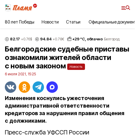
80 лет Победы
Новости
Статьи
Официальные докумен
82.17
94.84
+
29
°С,
облачно
+0.76
$
+0.78
€
Белгород
Белгородские судебные приставы
ознакомили жителей области
с новым законом
Новость
6 июля 2021, 15:25
Изменения коснулись ужесточения
административной ответственности
кредиторов за нарушения правил общения
с должниками.
Пресс-служба УФССП России