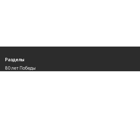
Разделы
80 лет Победы
Новости
Статьи
Официальные документы
Проекты
Экономика
Газета
Происшествия
Общество