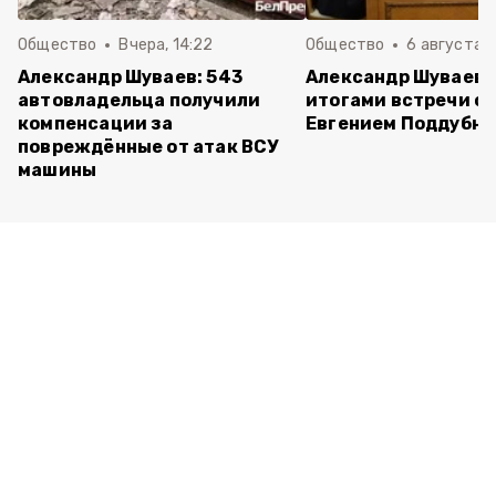
Общество
Вчера, 14:22
Общество
6 августа ,
Александр Шуваев: 543
Александр Шуваев 
автовладельца получили
итогами встречи с
компенсации за
Евгением Поддубн
повреждённые от атак ВСУ
машины