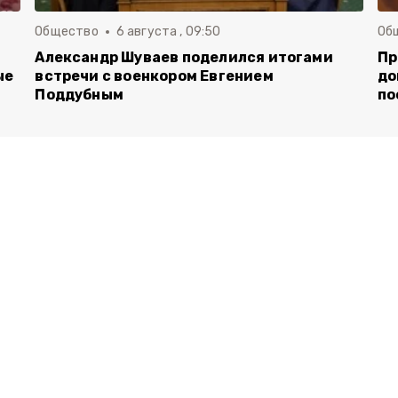
Общество
6 августа , 09:50
Об
Александр Шуваев поделился итогами
Пр
ые
встречи с военкором Евгением
до
Поддубным
по