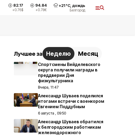
82.17
94.84
+
21
°С,
дождь
+0.76
$
+0.78
€
Белгород
Неделю
Месяц
Лучшее за
Спортсмены Вейделевского
округа получили награды в
преддверии Дня
физкультурника
Вчера, 11:47
Александр Шуваев поделился
итогами встречи с военкором
Евгением Поддубным
6 августа , 09:50
Александр Шуваев обратился
к белгородским работникам
железнодорожного