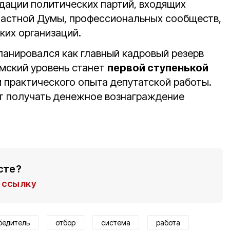
ации политических партий, входящих
ластной Думы, профессиональных сообществ,
ких организаций.
анировался как главный кадровый резерв
мский уровень станет
первой ступенькой
 практического опыта депутатской работы.
т получать денежное вознаграждение
сте?
ссылку
бедитель
отбор
система
работа