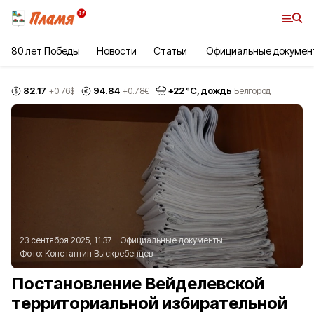
80 лет Победы
Новости
Статьи
Официальные докумен
82.17
94.84
+
22
°С,
дождь
+0.76
$
+0.78
€
Белгород
23 сентября 2025, 11:37
Официальные документы
Фото:
Константин Выскребенцев
Постановление Вейделевской
территориальной избирательной