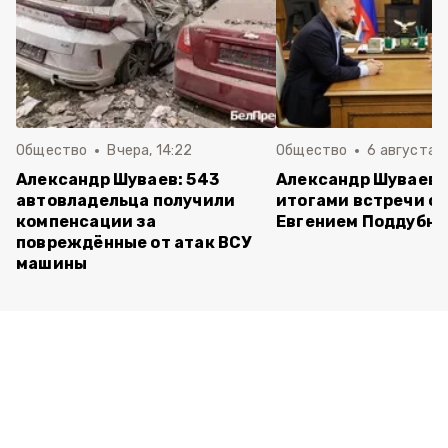
Общество
Вчера, 14:22
Общество
6 августа ,
Александр Шуваев: 543
Александр Шуваев 
автовладельца получили
итогами встречи с
компенсации за
Евгением Поддубн
повреждённые от атак ВСУ
машины