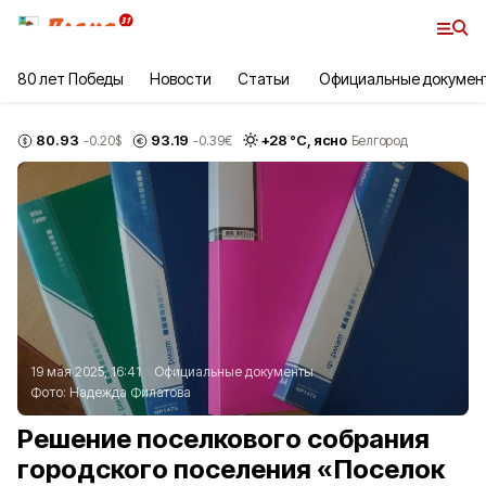
80 лет Победы
Новости
Статьи
Официальные докумен
80.93
93.19
+
28
°С,
ясно
-0.20
$
-0.39
€
Белгород
19 мая 2025, 16:41
Официальные документы
Фото:
Надежда Филатова
Решение поселкового собрания
городского поселения «Поселок