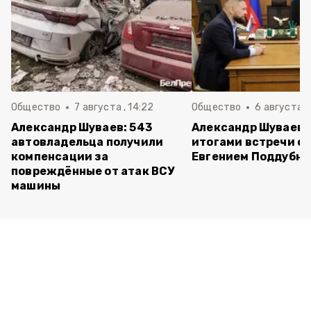
Общество
7 августа , 14:22
Общество
6 августа ,
Александр Шуваев: 543
Александр Шуваев 
автовладельца получили
итогами встречи с
компенсации за
Евгением Поддубн
повреждённые от атак ВСУ
машины