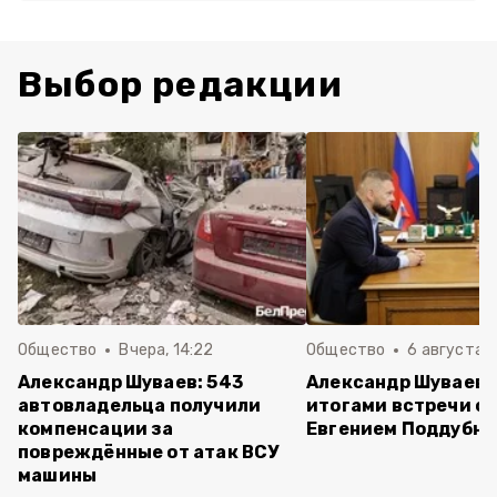
Выбор редакции
Общество
Вчера, 14:22
Общество
6 августа ,
Александр Шуваев: 543
Александр Шуваев 
автовладельца получили
итогами встречи с
компенсации за
Евгением Поддубн
повреждённые от атак ВСУ
машины