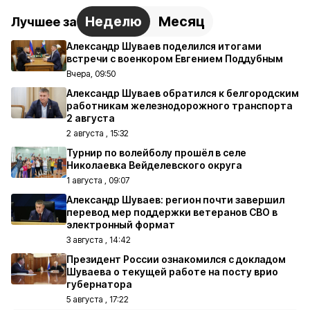
Неделю
Месяц
Лучшее за
Александр Шуваев поделился итогами
встречи с военкором Евгением Поддубным
Вчера, 09:50
Александр Шуваев обратился к белгородским
работникам железнодорожного транспорта
2 августа
2 августа , 15:32
Турнир по волейболу прошёл в селе
Николаевка Вейделевского округа
1 августа , 09:07
Александр Шуваев: регион почти завершил
перевод мер поддержки ветеранов СВО в
электронный формат
3 августа , 14:42
Президент России ознакомился с докладом
Шуваева о текущей работе на посту врио
губернатора
5 августа , 17:22