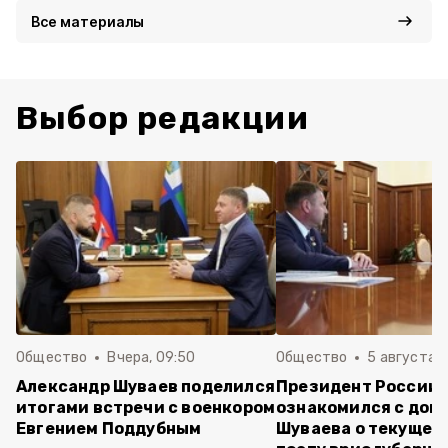
Все материалы
Выбор редакции
Общество
Вчера, 09:50
Общество
5 августа , 
Александр Шуваев поделился
Президент России
итогами встречи с военкором
ознакомился с док
Евгением Поддубным
Шуваева о текущей 