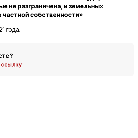
ые не разграничена, и земельных
в частной собственности»
1 года.
сте?
ссылку