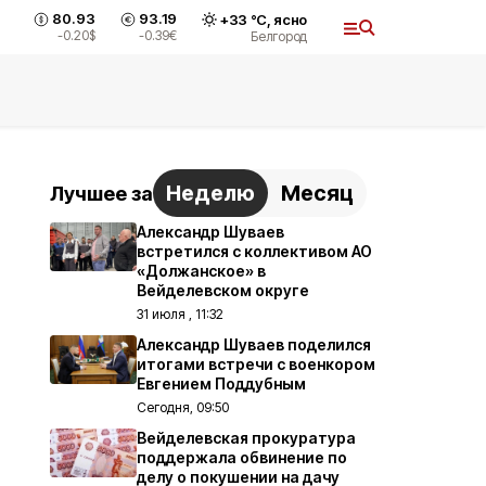
80.93
93.19
+
33
°С,
ясно
-0.20
$
-0.39
€
Белгород
Неделю
Месяц
Лучшее за
Александр Шуваев
встретился с коллективом АО
«Должанское» в
Вейделевском округе
31 июля , 11:32
Александр Шуваев поделился
итогами встречи с военкором
Евгением Поддубным
Сегодня, 09:50
Вейделевская прокуратура
поддержала обвинение по
делу о покушении на дачу