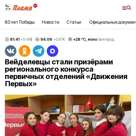
80 лет Победы
Новости
Статьи
Официальные докумен
81.41
94.06
+
28
°С,
ясно
+0.48
$
+0.87
€
Белгород
Вейделевцы стали призёрами
регионального конкурса
первичных отделений «Движения
Первых»