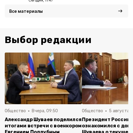
Сегодня, 11:47
Все материалы
Выбор редакции
Общество
Вчера, 09:50
Общество
5 августа , 
Александр Шуваев поделился
Президент России
итогами встречи с военкором
ознакомился с док
Евгением Поддубным
Шуваева о текущей 