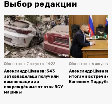
Выбор редакции
Общество
7 августа , 14:22
Общество
6 августа ,
Александр Шуваев: 543
Александр Шуваев 
автовладельца получили
итогами встречи с
компенсации за
Евгением Поддубн
повреждённые от атак ВСУ
машины