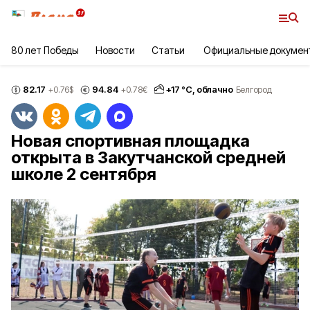
80 лет Победы
Новости
Статьи
Официальные докумен
82.17
94.84
+
17
°С,
облачно
+0.76
$
+0.78
€
Белгород
Новая спортивная площадка
открыта в Закутчанской средней
школе 2 сентября