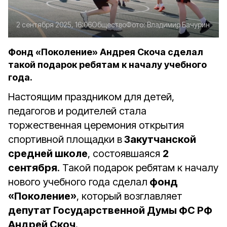
2 сентября 2025, 16:06
Общество
Фото:
Владимир Бачурин
Фонд «Поколение» Андрея Скоча сделал
такой подарок ребятам к началу учебного
года.
Настоящим праздником для детей,
педагогов и родителей стала
торжественная церемония открытия
спортивной площадки в
Закутчанской
средней школе
, состоявшаяся
2
сентября
. Такой подарок ребятам к началу
нового учебного года сделал
фонд
«Поколение»
, который возглавляет
депутат Государственной Думы ФС РФ
Андрей Скоч
.