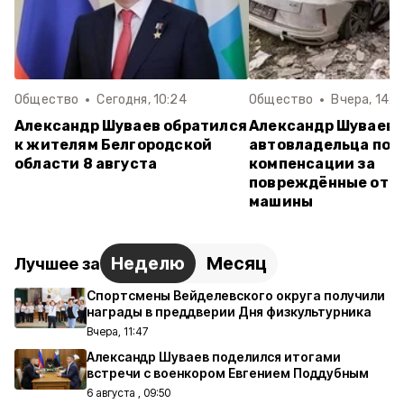
Общество
Сегодня, 10:24
Общество
Вчера, 14:2
Александр Шуваев обратился
Александр Шуваев:
к жителям Белгородской
автовладельца пол
области 8 августа
компенсации за
повреждённые от а
машины
Неделю
Месяц
Лучшее за
Спортсмены Вейделевского округа получили
награды в преддверии Дня физкультурника
Вчера, 11:47
Александр Шуваев поделился итогами
встречи с военкором Евгением Поддубным
6 августа , 09:50