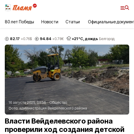
80 лет Победы
Новости
Статьи
Официальные докумен
82.17
94.84
+
21
°С,
дождь
+0.76
$
+0.78
€
Белгород
16 августа 2025, 09:56
Общество
Фото:
администрация Вейделевского района
Власти Вейделевского района
проверили ход создания детской