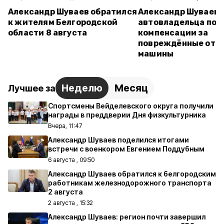
Александр Шуваев обратился
Александр Шуваев:
к жителям Белгородской
автовладельца пол
области 8 августа
компенсации за
повреждённые от а
машины
Неделю
Месяц
Лучшее за
Спортсмены Вейделевского округа получили
награды в преддверии Дня физкультурника
Вчера, 11:47
Александр Шуваев поделился итогами
встречи с военкором Евгением Поддубным
6 августа , 09:50
Александр Шуваев обратился к белгородским
работникам железнодорожного транспорта
2 августа
2 августа , 15:32
Александр Шуваев: регион почти завершил