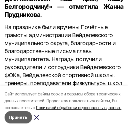
Белгородчину!» — отметила Жанна
Прудникова.
На празднике были вручены Почётные
грамоты администрации Вейделевского
муниципального округа, благодарности и
благодарственные письма главы
муниципалитета. Награды получили
руководители и сотрудники Вейделевского
ФОКа, Вейделевской спортивной школы,
тренеры, преподаватели физкультуры школ
района, спортсмены, воспитанники
Cайт использует файлы cookie и сервисы сбора технических
спортшколы, студенты местного
данных посетителей.
Продолжая пользоваться сайтом, Вы
техникума, добившиеся успехов.
соглашаетесь с
Политикой обработки персональных данных.
Принять
Работники Вейделевского ЦКР порадовали
участников праздника тематическими