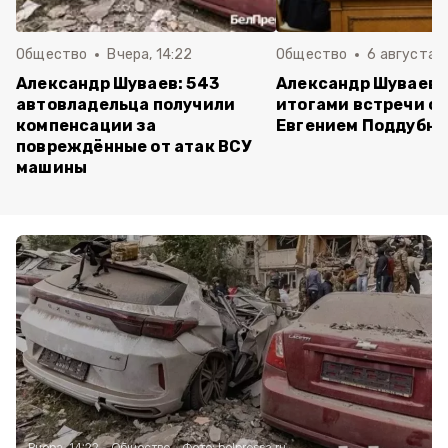
Общество
Вчера, 14:22
Общество
6 августа ,
Александр Шуваев: 543
Александр Шуваев 
автовладельца получили
итогами встречи с
компенсации за
Евгением Поддубн
повреждённые от атак ВСУ
машины
Вчера, 14:22
Общество
Фото:
belpressa.ru