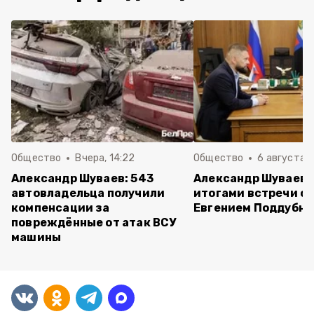
Общество
Вчера, 14:22
Общество
6 августа ,
Александр Шуваев: 543
Александр Шуваев 
автовладельца получили
итогами встречи с
компенсации за
Евгением Поддубн
повреждённые от атак ВСУ
машины