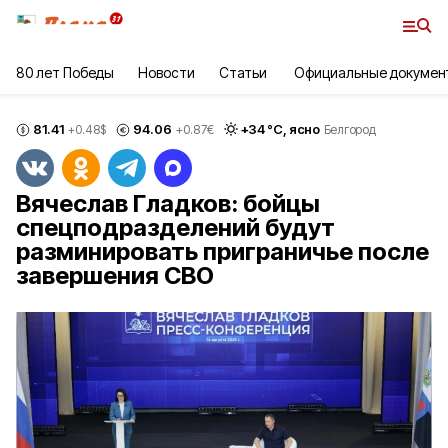
80 лет Победы
Новости
Статьи
Официальные докумен
81.41
94.06
+
34
°С,
ясно
+0.48
$
+0.87
€
Белгород
Вячеслав Гладков: бойцы
спецподразделений будут
разминировать приграничье после
завершения СВО