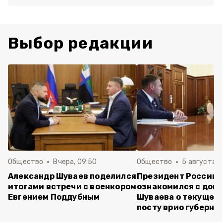
Выбор редакции
Общество
Вчера, 09:50
Общество
5 августа , 
Александр Шуваев поделился
Президент России
итогами встречи с военкором
ознакомился с док
Евгением Поддубным
Шуваева о текущей 
посту врио губерна