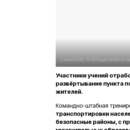
3 июля 2025, 15:41
Общество
Фото:
а
Участники учений отраб
развёртывание пункта п
жителей.
Командно-штабная трениро
транспортировки населе
безопасные районы, с п