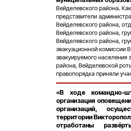
муниципальных образов
Вейделевского района. Ка
представители администра
Вейделевского района, от
Вейделевского района, гр
Вейделевского района, гр
эвакуационной комиссии В
эвакуируемого населения 
района, Вейделевской рот
правопорядка приняли учас
«В ходе командно-ш
организация оповещени
организаций, осущ
территории Викторопол
отработаны развёр