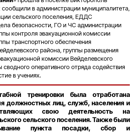
аний
» прошла в посёлке Викторополь
к сообщили в администрации муниципалитета,
ции сельского поселения, ЕДДС
дела безопасности, ГО и ЧС администрации
уппы контроля эвакуационной комиссии
уппы транспортного обеспечения
ейделевского района, группы размещения
эвакуационной комиссии Вейделевского
ы сводного оперативного отряда содействия
тие в учениях.
табной тренировки была отработана
я должностных лиц, служб, населения и
ествляющих свою деятельность на
ьского сельского поселения. Также были
тывание пункта посадки, сбор и