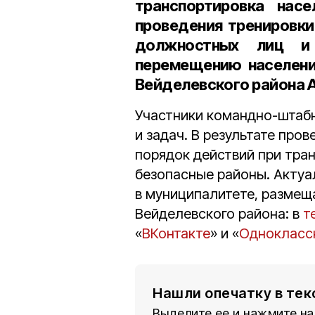
транспортировка насе
проведения тренировки
должностных лиц и
перемещению населени
Вейделевского района 
Участники командно-штабн
и задач. В результате про
порядок действий при тра
безопасные районы. Актуа
в муниципалитете, размещ
Вейделевского района: в
т
«
ВКонтакте
» и «
Однокласс
Нашли опечатку в тек
Выделите ее и нажмите на