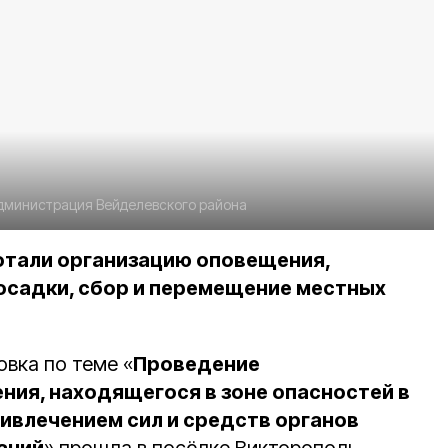
дминистрация Вейделевского района
отали организацию оповещения,
осадки, сбор и перемещение местных
вка по теме «
Проведение
ния, находящегося в зоне опасностей в
ривлечением сил и средств органов