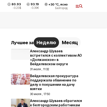
80.93
93.19
+
30
°С,
ясно
-0.20
$
-0.39
€
Белгород
Неделю
Месяц
Лучшее за
Александр Шуваев
встретился с коллективом АО
«Должанское» в
Вейделевском округе
31 июля , 11:32
Вейделевская прокуратура
поддержала обвинение по
делу о покушении на дачу
взятки
30 июля , 17:50
Александр Шуваев обратился
к белгородским работникам