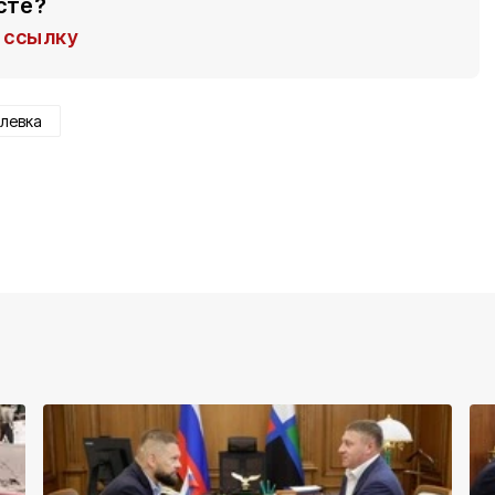
сте?
ссылку
левка