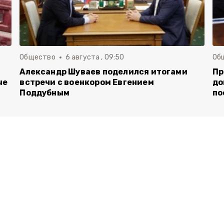
Общество
6 августа , 09:50
Об
Александр Шуваев поделился итогами
Пр
ые
встречи с военкором Евгением
до
Поддубным
по