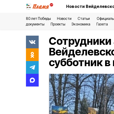
Новости Вейделевско
80 лет Победы
Новости
Статьи
Официаль
документы
Проекты
Экономика
Газета
Сотрудники
Вейделевско
субботник в