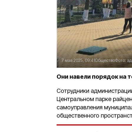
7 мая 2025, 09:41
Общество
Фото:
ад
Они навели порядок на 
Сотрудники администрации
Центральном парке райцен
самоуправления муниципал
общественного пространст