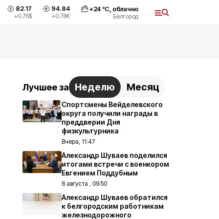
82.17
94.84
+
24
°С,
облачно
+0.76
$
+0.78
€
Белгород
Неделю
Месяц
Лучшее за
Спортсмены Вейделевского
округа получили награды в
преддверии Дня
физкультурника
Вчера, 11:47
Александр Шуваев поделился
итогами встречи с военкором
Евгением Поддубным
6 августа , 09:50
Александр Шуваев обратился
к белгородским работникам
железнодорожного