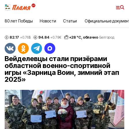
80 лет Победы
Новости
Статьи
Официальные докумен
82.17
94.84
+
28
°С,
облачно
+0.76
$
+0.78
€
Белгород
Вейделевцы стали призёрами
областной военно-спортивной
игры «Зарница Воин, зимний этап
2025»