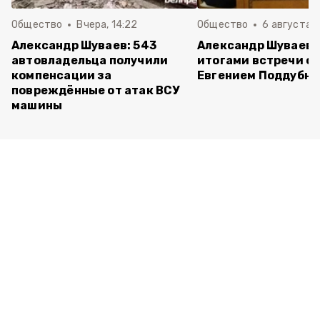
Общество
Вчера, 14:22
Общество
6 августа ,
Александр Шуваев: 543
Александр Шуваев 
автовладельца получили
итогами встречи с
компенсации за
Евгением Поддубн
повреждённые от атак ВСУ
машины