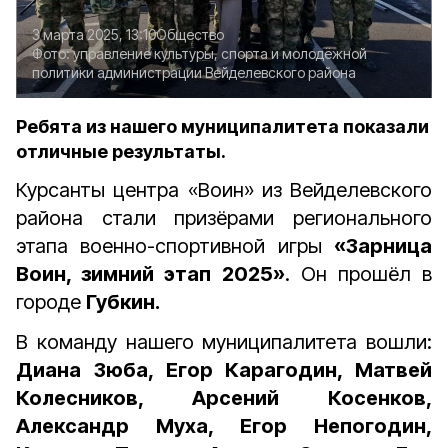
3 марта 2025, 13:10
Общество
Фото:
управление культуры, спорта и молодёжной
политики администрации Вейделевского района
Ребята из нашего муниципалитета показали
отличные результаты.
Курсанты центра «Воин» из Вейделевского
района стали призёрами регионального
этапа военно-спортивной игры
«Зарница
Воин, зимний этап 2025»
. Он прошёл в
городе
Губкин.
В команду нашего муниципалитета вошли:
Диана Зюба, Егор Карагодин, Матвей
Колесников, Арсений Косенков,
Александр Муха, Егор Непогодин,