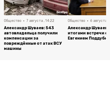
Общество
7 августа , 14:22
Общество
6 августа ,
Александр Шуваев: 543
Александр Шуваев 
автовладельца получили
итогами встречи с
компенсации за
Евгением Поддубн
повреждённые от атак ВСУ
машины