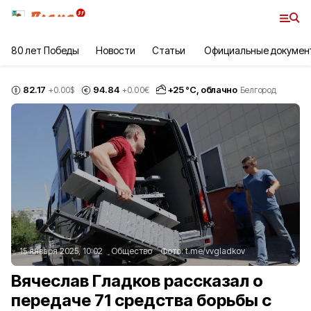
80 лет Победы
Новости
Статьи
Официальные докумен
82.17
94.84
+
25
°С,
облачно
+0.00
$
+0.00
€
Белгород
15 января 2025, 10:02
Общество
Фото:
t.me/vvgladkov
Вячеслав Гладков рассказал о
передаче 71 средства борьбы с