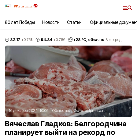
80 лет Победы
Новости
Статьи
Официальные докумен
82.17
94.84
+
28
°С,
облачно
+0.76
$
+0.78
€
Белгород
16 декабря 2024, 10:06
Общество
Фото:
belpressa.ru
Вячеслав Гладков: Белгородчина
планирует выйти на рекорд по