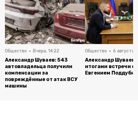
Общество
Вчера, 14:22
Общество
6 августа ,
Александр Шуваев: 543
Александр Шуваев 
автовладельца получили
итогами встречи с
компенсации за
Евгением Поддубн
повреждённые от атак ВСУ
машины