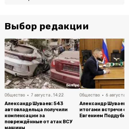
Выбор редакции
Общество
7 августа , 14:22
Общество
6 августа ,
Александр Шуваев: 543
Александр Шуваев 
автовладельца получили
итогами встречи с
компенсации за
Евгением Поддубн
повреждённые от атак ВСУ
машины