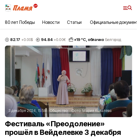
80 лет Победы
Новости
Статьи
Официальные докумен
82.17
94.84
+
19
°С,
облачно
+0.00
$
+0.00
€
Белгород
3 декабря 2024, 15:58
Общество
Фото:
Мария Ковалёва
Фестиваль «Преодоление»
прошёл в Вейделевке 3 декабря