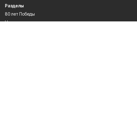
Разделы
80 лет Победы
Новости
Статьи
Официальные документы
Проекты
Экономика
Газета
Происшествия
Общество
Политика
Спорт
Культура
Специальная оценка условий труда
О проекте
Об издании