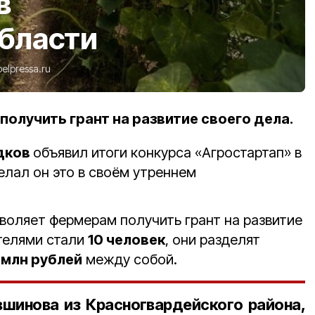
в
области
belpressa.ru
олучить грант на развитие своего дела.
дков
объявил итоги конкурса «Агростартап» в
елал он это в своём утреннем
воляет фермерам получить грант на развитие
ителями стали
10 человек
, они разделят
 млн рублей
между собой.
вшинова из Красногвардейского района,