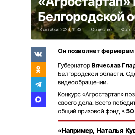
«Агростартап» 
Белгородской 
13 октября 2024, 11:33
Общество
Фото:
Он позволяет фермерам п
Губернатор
Вячеслав Гла
Белгородской области. Сд
видеообращении.
Конкурс «Агростартап» поз
своего дела. Всего побед
общий призовой фонд в
50
«Например, Наталья Ку