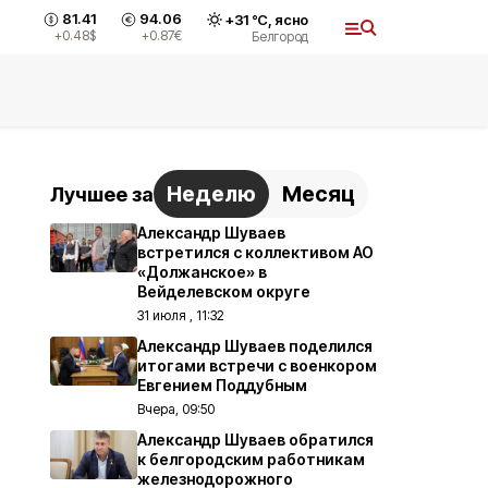
81.41
94.06
+
31
°С,
ясно
+0.48
$
+0.87
€
Белгород
Неделю
Месяц
Лучшее за
Александр Шуваев
встретился с коллективом АО
«Должанское» в
Вейделевском округе
31 июля , 11:32
Александр Шуваев поделился
итогами встречи с военкором
Евгением Поддубным
Вчера, 09:50
Александр Шуваев обратился
к белгородским работникам
железнодорожного