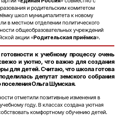
партии «
Единая Россия
» совместно с
разования и родительским комитетом
иёмку школ муниципалитета к новому
или в местном отделении политического
вности общеобразовательных учреждений
йской акции «
Родительская приёмка
».
готовности к учебному процессу очень
 свежо и уютно, что важно для создания
ры для детей. Считаю, что школа готова
 поделилась депутат земского собрания
 поселения Ольга Шумская.
ости отметили позитивные изменения в
учебному году. В классах создана уютная
особствовать комфортному обучению детей.