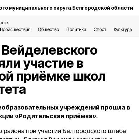
го муниципального округа Белгородской области
ные
Происшествия
Общество
Политика
Спорт
Культура
 Вейделевского
яли участие в
ой приёмке школ
тета
еобразовательных учреждений прошла в
кции «Родительская приёмка».
 района при участии Белгородского штаба