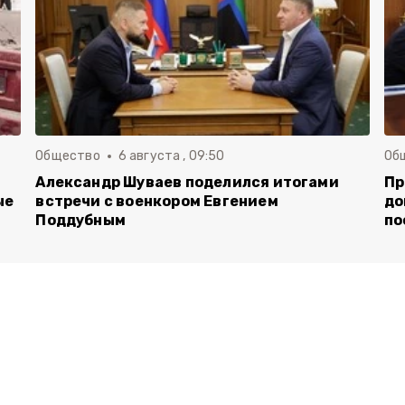
Общество
6 августа , 09:50
Об
Александр Шуваев поделился итогами
Пр
ые
встречи с военкором Евгением
до
Поддубным
по