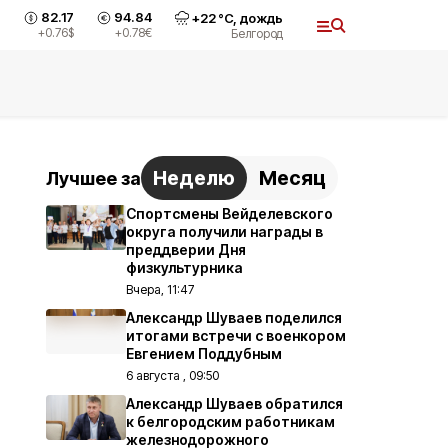
82.17
94.84
+
22
°С,
дождь
+0.76
$
+0.78
€
Белгород
Неделю
Месяц
Лучшее за
Спортсмены Вейделевского
округа получили награды в
преддверии Дня
физкультурника
Вчера, 11:47
Александр Шуваев поделился
итогами встречи с военкором
Евгением Поддубным
6 августа , 09:50
Александр Шуваев обратился
к белгородским работникам
железнодорожного