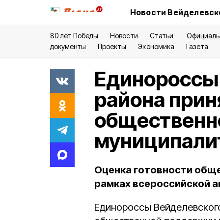
Новости Вейделевско
80 лет Победы
Новости
Статьи
Официаль
документы
Проекты
Экономика
Газета
Единороссы
района прин
общественн
муниципали
Оценка готовности общ
рамках всероссийской а
Единороссы Вейделевского