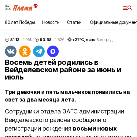
80 лет Победы
Новости
Статьи
Официальные докумен
81.13
93.58
+
21
°С,
ясно
+1.06
$
+1.62
€
Белгород
Восемь детей родились в
Вейделевском районе за июнь и
июль
Три девочки и пять мальчиков появились на
свет за два месяца лета.
Сотрудники отдела ЗАГС администрации
Вейделевского района сообщили о
регистрации рождения
восьми новых