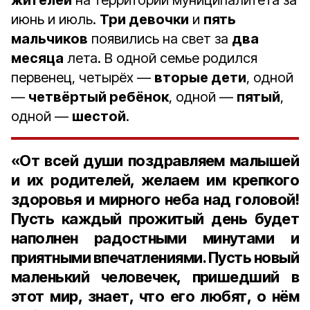
жителей
на территории муниципалитета за
июнь и июль.
Три девочки
и
пять
мальчиков
появились на свет за
два
месяца
лета. В одной семье родился
первенец, четырёх —
вторые дети
, одной
—
четвёртый ребёнок
, одной —
пятый
,
одной —
шестой
.
«От всей души поздравляем малышей
и их родителей, желаем им крепкого
здоровья и мирного неба над головой!
Пусть каждый прожитый день будет
наполнен радостными минутами и
приятными впечатлениями. Пусть новый
маленький человечек, пришедший в
этот мир, знает, что его любят, о нём