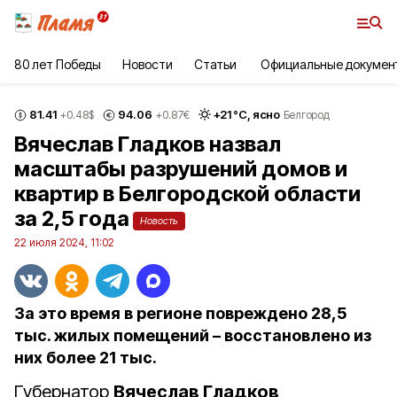
80 лет Победы
Новости
Статьи
Официальные докумен
81.41
94.06
+
21
°С,
ясно
+0.48
$
+0.87
€
Белгород
Вячеслав Гладков назвал
масштабы разрушений домов и
квартир в Белгородской области
за 2,5 года
Новость
22 июля 2024, 11:02
За это время в регионе повреждено 28,5
тыс. жилых помещений – восстановлено из
них более 21 тыс.
Губернатор
Вячеслав Гладков