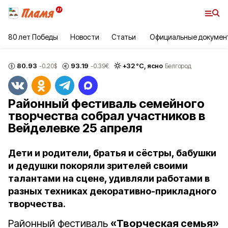
80 лет Победы
Новости
Статьи
Официальные докумен
80.93
93.19
+
32
°С,
ясно
-0.20
$
-0.39
€
Белгород
Районный фестиваль семейного
творчества собрал участников в
Вейделевке 25 апреля
Дети и родители, братья и сёстры, бабушки
и дедушки покоряли зрителей своими
талантами на сцене, удивляли работами в
разных техниках декоративно-прикладного
творчества.
Районный фестиваль
«Творческая семья»