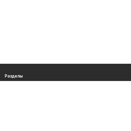
Разделы
80 лет Победы
Новости
Статьи
Официальные документы
Проекты
Экономика