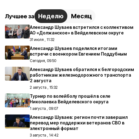
Неделю
Месяц
Лучшее за
Александр Шуваев встретился с коллективом
АО «Должанское» в Вейделевском округе
31 июля , 11:32
Александр Шуваев поделился итогами
встречи с военкором Евгением Поддубным
Сегодня, 09:50
Александр Шуваев обратился к белгородским
работникам железнодорожного транспорта
2 августа
2 августа , 15:32
Турнир по волейболу прошёл в селе
Николаевка Вейделевского округа
1 августа , 09:07
Александр Шуваев: регион почти завершил
перевод мер поддержки ветеранов СВО в
электронный формат
3 августа , 14:42