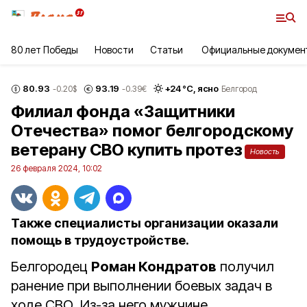
80 лет Победы
Новости
Статьи
Официальные докумен
80.93
93.19
+
24
°С,
ясно
-0.20
$
-0.39
€
Белгород
Филиал фонда «Защитники
Отечества» помог белгородскому
ветерану СВО купить протез
Новость
26 февраля 2024, 10:02
Также специалисты организации оказали
помощь в трудоустройстве.
Белгородец
Роман Кондратов
получил
ранение при выполнении боевых задач в
ходе СВО. Из-за него мужчине